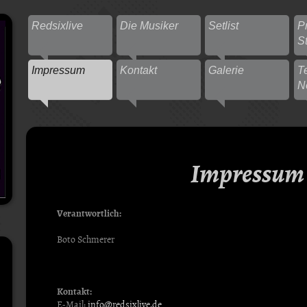
Redsixlive
Die Musiker
Setlist
P
S
Impressum
Kontakt
Galerie
T
N
Impressum
Verantwortlich:
Boto Schmerer
Kontakt:
E-Mail:
info@redsixlive.de