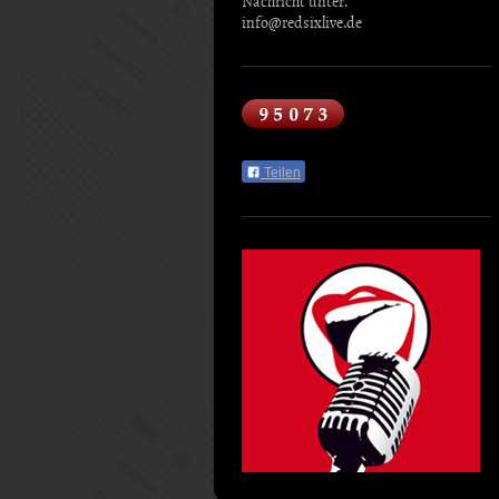
Nachricht unter.
info@redsixlive.de
Teilen