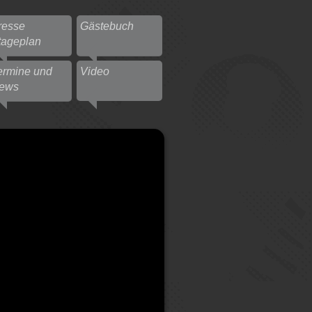
resse
Gästebuch
tageplan
ermine und
Video
ews